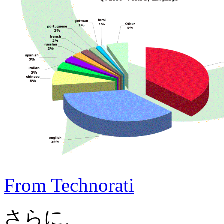
From Technorati
さらに、