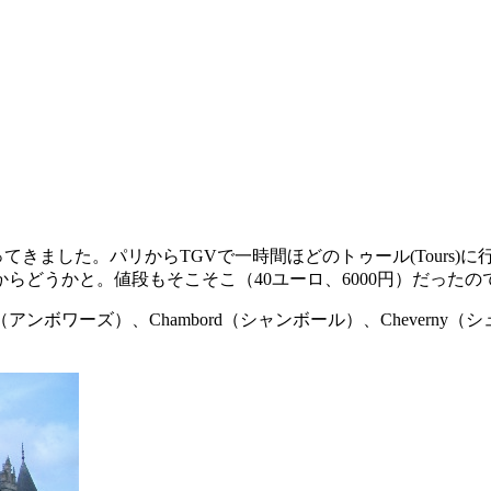
行ってきました。パリからTGVで一時間ほどのトゥール(Tour
らどうかと。値段もそこそこ（40ユーロ、6000円）だったの
oise（アンボワーズ）、Chambord（シャンボール）、Chev