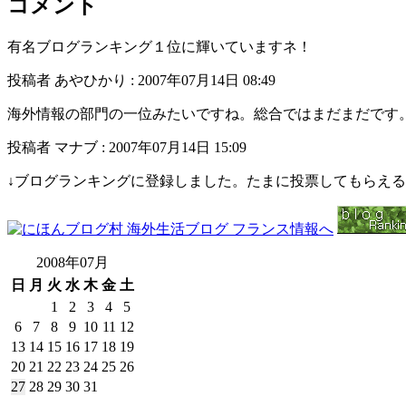
コメント
有名ブログランキング１位に輝いていますネ！
投稿者 あやひかり : 2007年07月14日 08:49
海外情報の部門の一位みたいですね。総合ではまだまだです
投稿者 マナブ : 2007年07月14日 15:09
↓ブログランキングに登録しました。たまに投票してもらえ
2008年07月
日
月
火
水
木
金
土
1
2
3
4
5
6
7
8
9
10
11
12
13
14
15
16
17
18
19
20
21
22
23
24
25
26
27
28
29
30
31