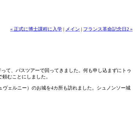
« 正式に博士課程に入学
|
メイン
|
フランス革命記念日2 »
s)に行って、バスツアーで回ってきました。何も申し込まずにトゥ
で頼むことにしました。
erny（シュヴェルニー）のお城を4カ所も訪れました。シュノンソー城