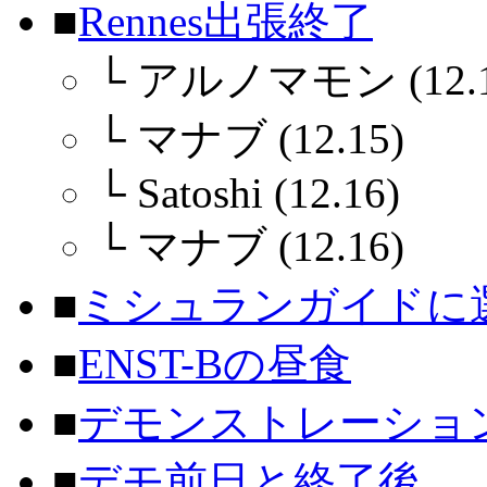
■
Rennes出張終了
└
アルノマモン (12.1
└
マナブ (12.15)
└
Satoshi (12.16)
└
マナブ (12.16)
■
ミシュランガイドに
■
ENST-Bの昼食
■
デモンストレーショ
■
デモ前日と終了後