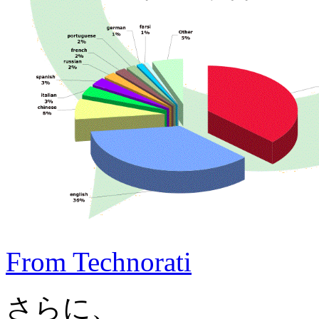
From Technorati
さらに、