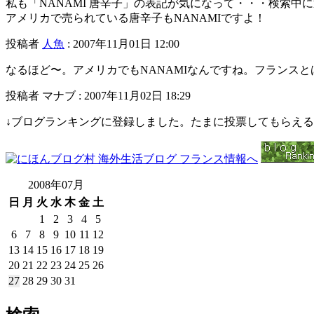
私も「NANAMI 唐辛子」の表記が気になって・・・検索中
アメリカで売られている唐辛子もNANAMIですよ！
投稿者
人魚
: 2007年11月01日 12:00
なるほど〜。アメリカでもNANAMIなんですね。フランス
投稿者 マナブ : 2007年11月02日 18:29
↓ブログランキングに登録しました。たまに投票してもらえ
2008年07月
日
月
火
水
木
金
土
1
2
3
4
5
6
7
8
9
10
11
12
13
14
15
16
17
18
19
20
21
22
23
24
25
26
27
28
29
30
31