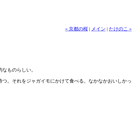
« 京都の桜
|
メイン
|
たけのこ »
的なものらしい。
待つ。それをジャガイモにかけて食べる。なかなかおいしかっ