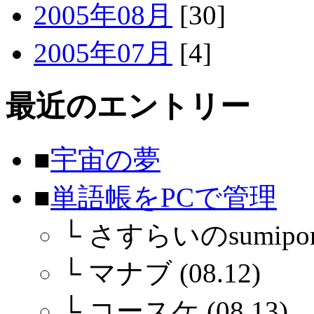
2005年08月
[30]
2005年07月
[4]
最近のエントリー
■
宇宙の夢
■
単語帳をPCで管理
└
さすらいのsumiponさ
└
マナブ (08.12)
└
コースケ (08.13)