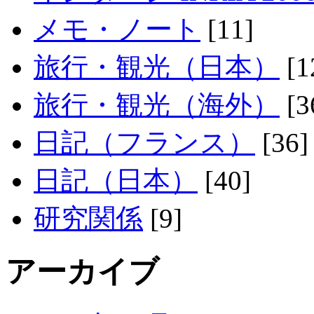
メモ・ノート
[11]
旅行・観光（日本）
[1
旅行・観光（海外）
[3
日記（フランス）
[36]
日記（日本）
[40]
研究関係
[9]
アーカイブ