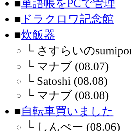
■
単語帳をPCで管理
■
ドラクロワ記念館
■
炊飯器
└
さすらいのsumipon (
└
マナブ (08.07)
└
Satoshi (08.08)
└
マナブ (08.08)
■
自転車買いました
└
しんぺー (08.06)