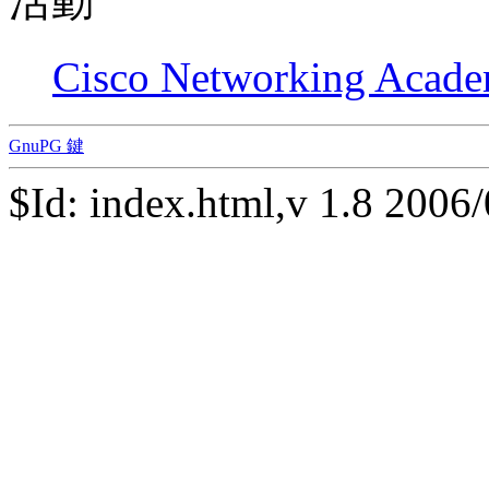
活動
Cisco Networking Acad
GnuPG 鍵
$Id: index.html,v 1.8 2006/