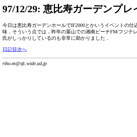
97/12/29: 恵比寿ガーデン
今日は恵比寿ガーデンホールでIF2000とかいうイベント
味．そういう点では，昨年の葉山での湘南ビーチFM/フジテレ
氏がしっかりしているのも非常に助かりました．
日記目次へ
riho-m@sfc.wide.ad.jp