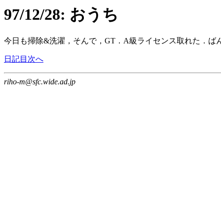
97/12/28: おうち
今日も掃除&洗濯，そんで，GT．A級ライセンス取れた．
日記目次へ
riho-m@sfc.wide.ad.jp