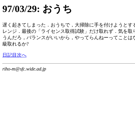
97/03/29: おうち
遅く起きてしまった．おうちで，大掃除に手を付けようとする
レンジ．最後の「ライセンス取得試験」だけ取れず．気を取
うんだろ，バランスがいいから，やってらんねーってことはな
級取れるか?
日記目次へ
riho-m@sfc.wide.ad.jp