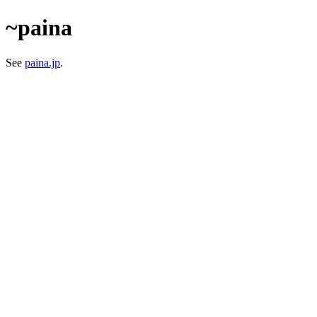
~paina
See
paina.jp
.